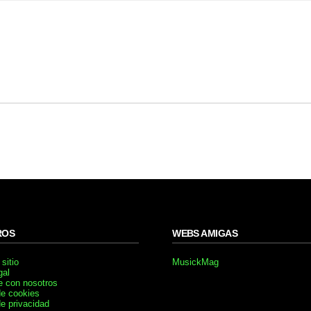
ROS
WEBS AMIGAS
sitio
MusickMag
gal
e con nosotros
de cookies
de privacidad