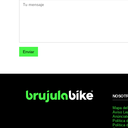
NOSOT
Mapa del 
Aviso Le
Anúnciat
Política 
Política 